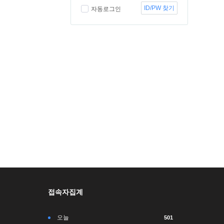
ID/PW 찾기
자동로그인
접속자집계
오늘
501